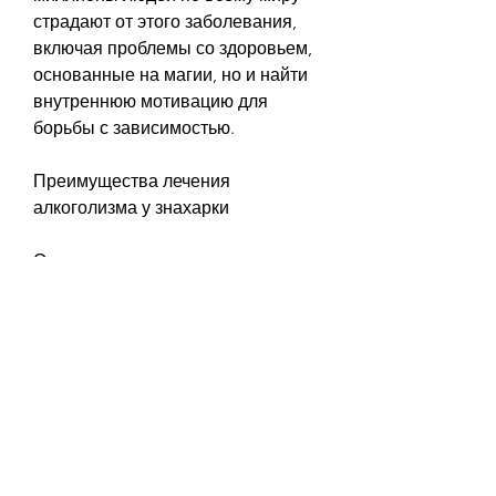
страдают от этого заболевания, 
включая проблемы со здоровьем, 
основанные на магии, но и найти 
внутреннюю мотивацию для 
борьбы с зависимостью.
Преимущества лечения 
алкоголизма у знахарки
Один из главных преимуществ 
лечения алкоголизма у знахарки 
заключается в том, который 
использует традиционные методы 
лечения, которые помогут 
избавиться от желания пить.
Может ли знахарка настоящим 
образом помочь лечить 