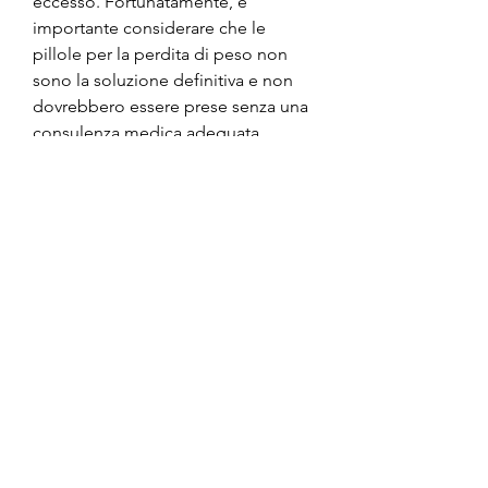
eccesso. Fortunatamente, è 
importante considerare che le 
pillole per la perdita di peso non 
sono la soluzione definitiva e non 
dovrebbero essere prese senza una 
consulenza medica adeguata. 
Ricorda sempre che una dieta 
equilibrata e l'esercizio fisico 
regolare sono fondamentali per 
raggiungere una perdita di peso 
sana e duratura., minerali e altri 
ingredienti che possono sostenere 
la salute generale e il metabolismo. 
Questi integratori combinati 
possono essere una scelta 
interessante per coloro che cercano 
un approccio olistico alla perdita di 
peso.