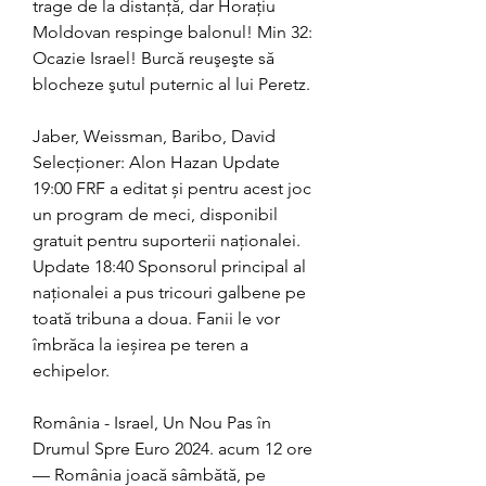
trage de la distanţă, dar Horaţiu 
Moldovan respinge balonul! Min 32: 
Ocazie Israel! Burcă reuşeşte să 
blocheze şutul puternic al lui Peretz.
Jaber, Weissman, Baribo, David 
Selecționer: Alon Hazan Update 
19:00 FRF a editat și pentru acest joc 
un program de meci, disponibil 
gratuit pentru suporterii naționalei. 
Update 18:40 Sponsorul principal al 
naționalei a pus tricouri galbene pe 
toată tribuna a doua. Fanii le vor 
îmbrăca la ieșirea pe teren a 
echipelor.
România - Israel, Un Nou Pas în 
Drumul Spre Euro 2024. acum 12 ore 
— România joacă sâmbătă, pe 