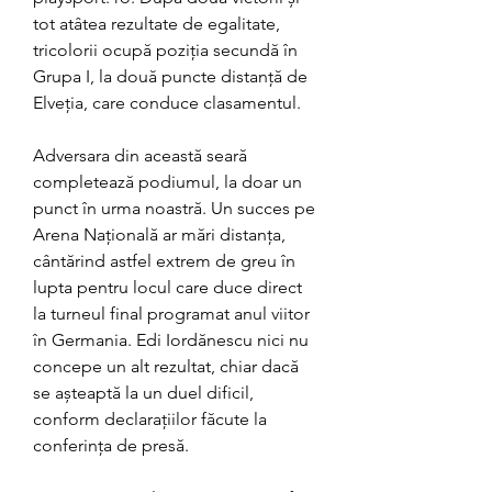
tot atâtea rezultate de egalitate, 
tricolorii ocupă poziția secundă în 
Grupa I, la două puncte distanță de 
Elveția, care conduce clasamentul.
Adversara din această seară 
completează podiumul, la doar un 
punct în urma noastră. Un succes pe 
Arena Națională ar mări distanța, 
cântărind astfel extrem de greu în 
lupta pentru locul care duce direct 
la turneul final programat anul viitor 
în Germania. Edi Iordănescu nici nu 
concepe un alt rezultat, chiar dacă 
se așteaptă la un duel dificil, 
conform declarațiilor făcute la 
conferința de presă.