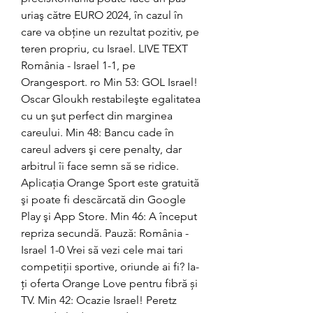
uriaş către EURO 2024, în cazul în 
care va obţine un rezultat pozitiv, pe 
teren propriu, cu Israel. LIVE TEXT 
România - Israel 1-1, pe 
Orangesport. ro Min 53: GOL Israel! 
Oscar Gloukh restabileşte egalitatea 
cu un şut perfect din marginea 
careului. Min 48: Bancu cade în 
careul advers şi cere penalty, dar 
arbitrul îi face semn să se ridice. 
Aplicaţia Orange Sport este gratuită 
şi poate fi descărcată din Google 
Play şi App Store. Min 46: A început 
repriza secundă. Pauză: România - 
Israel 1-0 Vrei să vezi cele mai tari 
competiții sportive, oriunde ai fi? Ia-
ți oferta Orange Love pentru fibră și 
TV. Min 42: Ocazie Israel! Peretz 