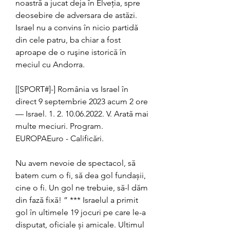
noastră a jucat deja în Elveţia, spre 
deosebire de adversara de astăzi. 
Israel nu a convins în nicio partidă 
din cele patru, ba chiar a fost 
aproape de o ruşine istorică în 
meciul cu Andorra.
[[SPORT#]-] România vs Israel în 
direct 9 septembrie 2023 acum 2 ore 
— Israel. 1. 2. 10.06.2022. V. Arată mai 
multe meciuri. Program. 
EUROPAEuro - Calificări.
Nu avem nevoie de spectacol, să 
batem cum o fi, să dea gol fundașii, 
cine o fi. Un gol ne trebuie, să-l dăm 
din fază fixă! ” *** Israelul a primit 
gol în ultimele 19 jocuri pe care le-a 
disputat, oficiale și amicale. Ultimul 