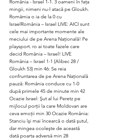
România - Israel 1-1. 3 oameni în fața 
mingii, nimeni nu-l atacă pe Gloukh. 
Româmia o ia de la 0 cu 
IsraelRomânia – Israel LIVE: AICI sunt 
cele mai importante momente ale 
meciului de pe Arena Națională! Pe 
playsport. ro ai toate fazele care 
decid România – Israel! LIVE 
România – Israel 1-1 (Alibec 28 / 
Gloukh 53) min 46: Se reia 
confruntarea de pe Arena Naţională 
pauză: România conduce cu 1-0 
după primele 45 de minute min 42 
Ocazie Israel: Şut al lui Peretz pe 
mijlocul porţii la care Moldovan are 
ceva emoţii min 30 Ocazie România: 
Stanciu îşi mai încearcă o dată şutul, 
dar mingea ocoleşte de această 
dată poarta adversă min 28 