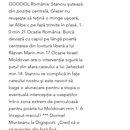
GOOOOL România: Stanciu şutează 
din poziţie centrală, Glazer nu 
reuşeşte să reţină o minge uşoară, 
iar Alibe c pe fază trimite în plasă, 1-
0 min 21 Ocazie România: Burcă 
deviază cu capul pe lângă poartă 
centrarea din lovitură liberă a lui 
Răzvan Marin min 17 Ocazie Israel: 
Moldovan are o intervenţie sigură la 
şutul din afara careului a lui Jehezkel 
min 14: Stanciu se complică în faţa 
careului nostru şi este nevoit să 
bage o alunecare pentru a stopa o 
eventuală intercepţie a oaspeţilor 
într-o zona extrem de periculoasă 
pentru poarta lui Moldovan min 1: A 
început meciul! *** Dorinel 
Munteanu la Digisport: „Cred că o 
să marcăm din fază fixă.