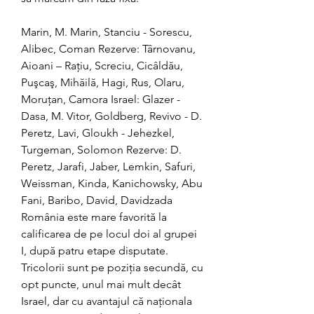
Marin, M. Marin, Stanciu - Sorescu, 
Alibec, Coman Rezerve: Târnovanu, 
Aioani – Raţiu, Screciu, Cicâldău, 
Puşcaş, Mihăilă, Hagi, Rus, Olaru, 
Moruţan, Camora Israel: Glazer - 
Dasa, M. Vitor, Goldberg, Revivo - D. 
Peretz, Lavi, Gloukh - Jehezkel, 
Turgeman, Solomon Rezerve: D. 
Peretz, Jarafi, Jaber, Lemkin, Safuri, 
Weissman, Kinda, Kanichowsky, Abu 
Fani, Baribo, David, Davidzada 
România este mare favorită la 
calificarea de pe locul doi al grupei 
I, după patru etape disputate. 
Tricolorii sunt pe poziţia secundă, cu 
opt puncte, unul mai mult decât 
Israel, dar cu avantajul că naţionala 