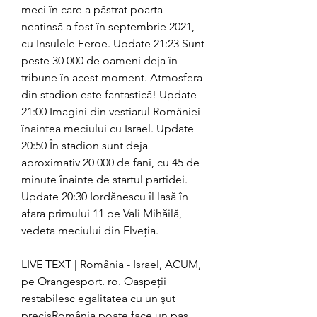
meci în care a păstrat poarta 
neatinsă a fost în septembrie 2021, 
cu Insulele Feroe. Update 21:23 Sunt 
peste 30 000 de oameni deja în 
tribune în acest moment. Atmosfera 
din stadion este fantastică! Update 
21:00 Imagini din vestiarul României 
înaintea meciului cu Israel. Update 
20:50 În stadion sunt deja 
aproximativ 20 000 de fani, cu 45 de 
minute înainte de startul partidei. 
Update 20:30 Iordănescu îl lasă în 
afara primului 11 pe Vali Mihăilă, 
vedeta meciului din Elveția.
LIVE TEXT | România - Israel, ACUM, 
pe Orangesport. ro. Oaspeţii 
restabilesc egalitatea cu un şut 
precisRomânia poate face un pas 