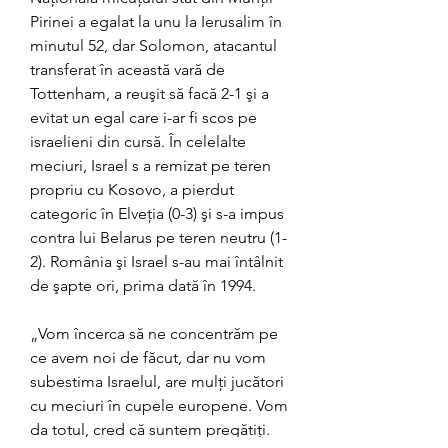
Pirinei a egalat la unu la Ierusalim în 
minutul 52, dar Solomon, atacantul 
transferat în această vară de 
Tottenham, a reuşit să facă 2-1 şi a 
evitat un egal care i-ar fi scos pe 
israelieni din cursă. În celelalte 
meciuri, Israel s a remizat pe teren 
propriu cu Kosovo, a pierdut 
categoric în Elveţia (0-3) şi s-a impus 
contra lui Belarus pe teren neutru (1-
2). România şi Israel s-au mai întâlnit 
de şapte ori, prima dată în 1994.
„Vom încerca să ne concentrăm pe 
ce avem noi de făcut, dar nu vom 
subestima Israelul, are mulți jucători 
cu meciuri în cupele europene. Vom 
da totul, cred că suntem pregătiți. 