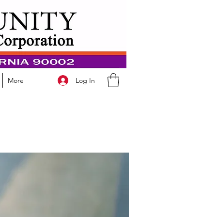
Log In
More