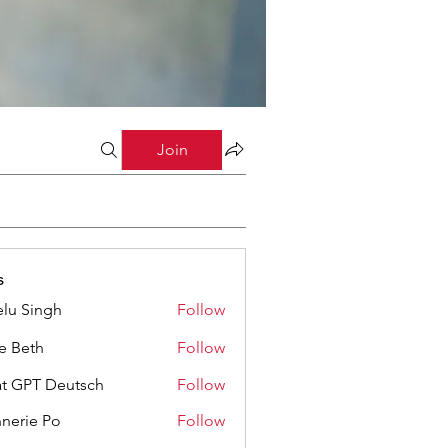
Join
s
lu Singh
Follow
ze Beth
Follow
t GPT Deutsch
Follow
nerie Po
Follow