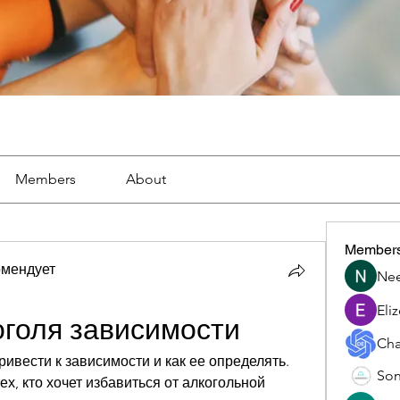
Members
About
Member
омендует
Nee
Eli
оголя зависимости
Cha
ривести к зависимости и как ее определять. 
Son
х, кто хочет избавиться от алкогольной 