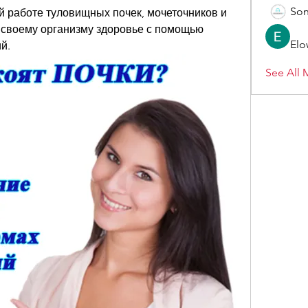
Son
 работе туловищных почек, мочеточников и 
 своему организму здоровье с помощью 
Elo
й.
See All 