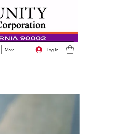
Log In
More