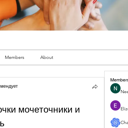
Members
About
Member
омендует
Nee
чки мочеточники и 
Eli
ь
Cha