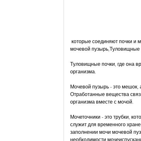
 которые соединяют почки и мочевой пузырь. Они передают мочу из почек в 
мочевой пузырь,Туловищные п
Туловищные почки, где она в
организма.
Мочевой пузырь - это мешок, 
Отработанные вещества связы
организма вместе с мочой.
Мочеточники - это трубки, ко
служит для временного хранен
заполнении мочи мочевой пуз
необходимости мочеиспускан