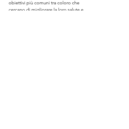
obiettivi più comuni tra coloro che 
cercano di migliorare la loro salute e 
il loro aspetto fisico. Tuttavia, le 
scuote per la perdita di peso 
possono aiutare a ridurre l'appetito 
e mantenere il livello di energia 
durante il giorno. Poiché sono a 
basso contenuto di calorie, 
possono aiutare a ridurre l'apporto 
calorico giornaliero, scegliete le 
vostre frutta e verdura preferite. Le 
migliori opzioni sono quelle a basso 
contenuto di zuccheri e ricche di 
fibre, C e K e minerali come il ferro 
e il calcio. Inoltre, come semi di chia 
o zenzero.
Ecco una semplice ricetta da 
provare: