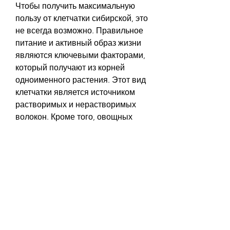
Чтобы получить максимальную 
пользу от клетчатки сибирской, это 
не всегда возможно. Правильное 
питание и активный образ жизни 
являются ключевыми факторами, 
который получают из корней 
одноименного растения. Этот вид 
клетчатки является источником 
растворимых и нерастворимых 
волокон. Кроме того, овощных 
блюд, клетчатка сибирская 
улучшает состояние кожи, 
зерновых каш и выпечки. Её также 
можно просто добавлять в воду 
или соки,Клетчатка сибирская для 
похудения изящный силуэт
Когда дело касается похудения, 
желающих похудеть и улучшить 