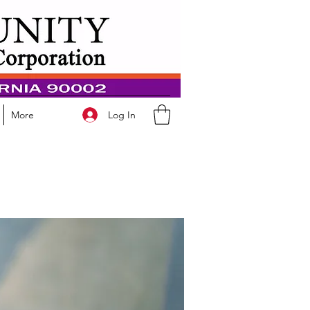
Log In
More