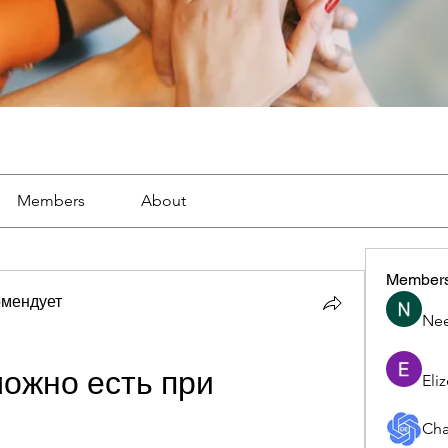
Members
About
Member
омендует
Nee
ожно есть при 
Eli
Cha