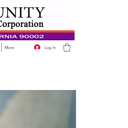
Log In
More