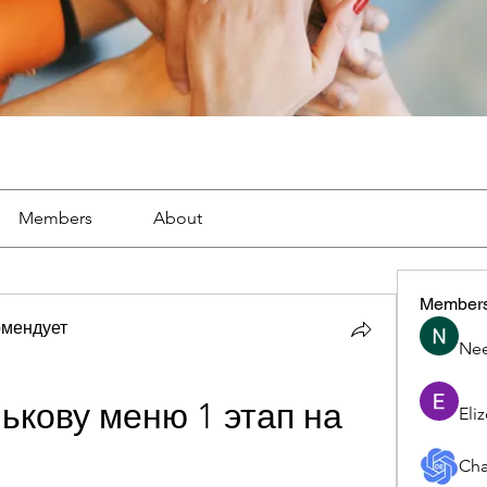
Members
About
Member
омендует
Nee
ькову меню 1 этап на 
Eli
Cha