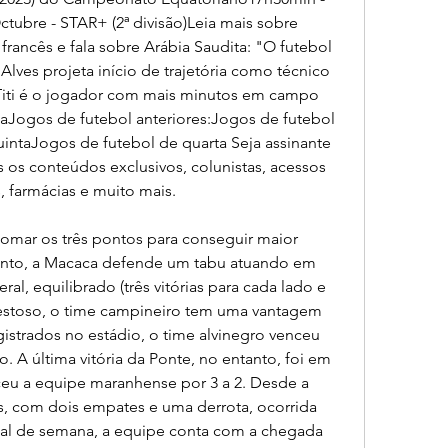
tubre - STAR+ (2ª divisão)Leia mais sobre 
francês e fala sobre Arábia Saudita: "O futebol 
ves projeta início de trajetória como técnico 
Titi é o jogador com mais minutos em campo 
staJogos de futebol anteriores:Jogos de futebol 
intaJogos de futebol de quarta Seja assinante 
s conteúdos exclusivos, colunistas, acessos 
, farmácias e muito mais.
omar os três pontos para conseguir maior 
ento, a Macaca defende um tabu atuando em 
al, equilibrado (três vitórias para cada lado e 
estoso, o time campineiro tem uma vantagem 
gistrados no estádio, o time alvinegro venceu 
. A última vitória da Ponte, no entanto, foi em 
ceu a equipe maranhense por 3 a 2. Desde a 
das, com dois empates e uma derrota, ocorrida 
inal de semana, a equipe conta com a chegada 