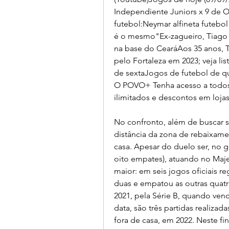
Independiente Juniors x 9 de Oc
futebol:Neymar alfineta futebol 
é o mesmo"Ex-zagueiro, Tiago Al
na base do CearáAos 35 anos, 
pelo Fortaleza em 2023; veja li
de sextaJogos de futebol de qu
O POVO+ Tenha acesso a todos o
ilimitados e descontos em lojas
No confronto, além de buscar s
distância da zona de rebaixam
casa. Apesar do duelo ser, no ger
oito empates), atuando no Maj
maior: em seis jogos oficiais re
duas e empatou as outras quatro
2021, pela Série B, quando ven
data, são três partidas realiza
fora de casa, em 2022. Neste f