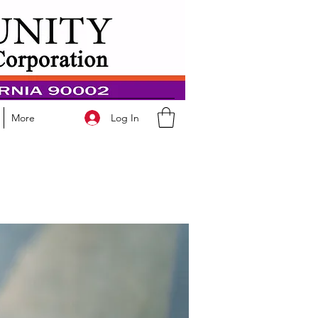
Log In
More