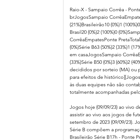
Raio-X - Sampaio Corrêa - Ponte
brJogosSampaio CorrêaEmpatesP
(21%)Brasileirão10 (0%)1 (100%)
Brasil20 (0%)2 (100%)0 (0%)Sa
CorrêaEmpatesPonte PretaTotal83
(0%)Série B63 (50%)2 (33%)1 (17
em casaJogosSampaio CorrêaEmp
(33%)Série B50 (0%)3 (60%)2 (40
decididos por sorteio (MA) ou 
para efeitos de histórico][Jogo
às duas equipes não são contab
totalmente acompanhadas pelo
Jogos hoje (09/09/23) ao vivo de
assistir ao vivo aos jogos de fu
setembro de 2023 (09/09/23). Jo
Série B compõem a programação
Brasileirão Série B17h - Ponte P