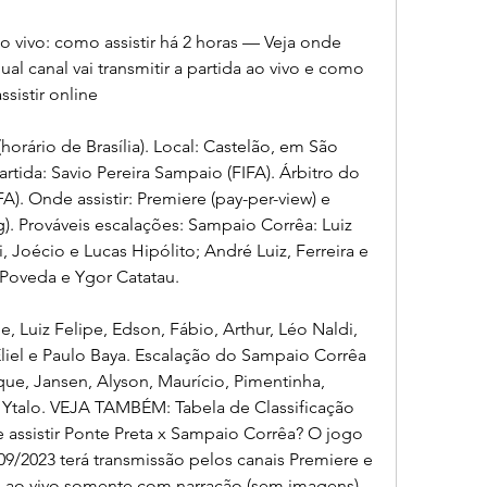
 vivo: como assistir há 2 horas — Veja onde 
ual canal vai transmitir a partida ao vivo e como 
ssistir online
horário de Brasília). Local: Castelão, em São 
rtida: Savio Pereira Sampaio (FIFA). Árbitro do 
). Onde assistir: Premiere (pay-per-view) e 
). Prováveis escalações: Sampaio Corrêa: Luiz 
 Joécio e Lucas Hipólito; André Luiz, Ferreira e 
l Poveda e Ygor Catatau.
 Luiz Felipe, Edson, Fábio, Arthur, Léo Naldi, 
 Eliel e Paulo Baya. Escalação do Sampaio Corrêa 
ue, Jansen, Alyson, Maurício, Pimentinha, 
 Ytalo. VEJA TAMBÉM: Tabela de Classificação 
 assistir Ponte Preta x Sampaio Corrêa? O jogo 
9/2023 terá transmissão pelos canais Premiere e 
 ao vivo somente com narração (sem imagens) 