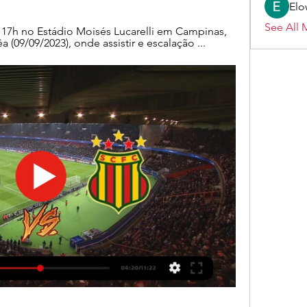
Elo
See All 
17h no Estádio Moisés Lucarelli em Campinas, 
 (09/09/2023), onde assistir e escalação ...