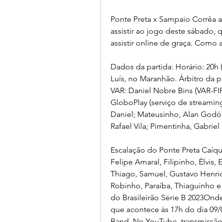
Ponte Preta x Sampaio Corrêa ao
assistir ao jogo deste sábado, q
assistir online de graça. Como a
Dados da partida: Horário: 20h (
Luís, no Maranhão. Árbitro da pa
VAR: Daniel Nobre Bins (VAR-FIFA
GloboPlay (serviço de streaming
Daniel; Mateusinho, Alan Godói,
Rafael Vila; Pimentinha, Gabrie
Escalação do Ponte Preta Caíque,
Felipe Amaral, Filipinho, Élvis,
Thiago, Samuel, Gustavo Henriq
Robinho, Paraíba, Thiaguinho e
do Brasileirão Série B 2023Onde
que acontece às 17h do dia 09/0
Band. No YouTube, transmissão