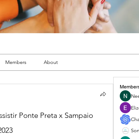
Members
About
Member
Nee
Eli
 assistir Ponte Preta x Sampaio 
Cha
2023
Son