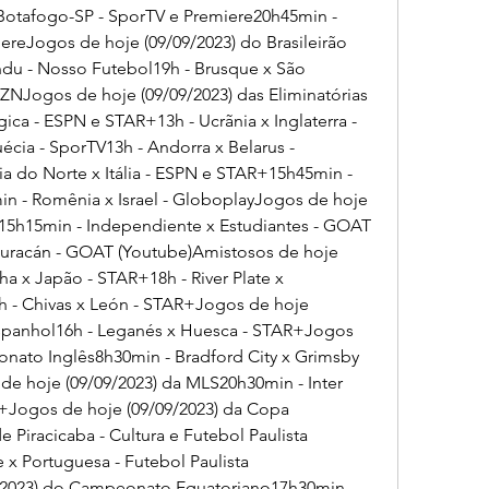
Botafogo-SP - SporTV e Premiere20h45min - 
ereJogos de hoje (09/09/2023) do Brasileirão 
du - Nosso Futebol19h - Brusque x São 
NJogos de hoje (09/09/2023) das Eliminatórias 
ica - ESPN e STAR+13h - Ucrãnia x Inglaterra - 
cia - SporTV13h - Andorra x Belarus - 
 do Norte x Itália - ESPN e STAR+15h45min - 
n - Romênia x Israel - GloboplayJogos de hoje 
15h15min - Independiente x Estudiantes - GOAT 
Huracán - GOAT (Youtube)Amistosos de hoje 
a x Japão - STAR+18h - River Plate x 
h - Chivas x León - STAR+Jogos de hoje 
panhol16h - Leganés x Huesca - STAR+Jogos 
nato Inglês8h30min - Bradford City x Grimsby 
de hoje (09/09/2023) da MLS20h30min - Inter 
+Jogos de hoje (09/09/2023) da Copa 
e Piracicaba - Cultura e Futebol Paulista 
x Portuguesa - Futebol Paulista 
/2023) do Campeonato Equatoriano17h30min - 