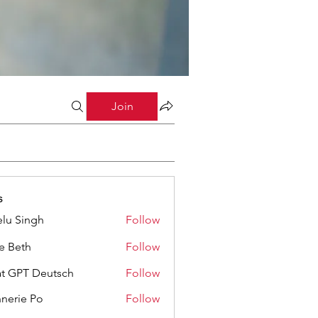
Join
s
lu Singh
Follow
ze Beth
Follow
t GPT Deutsch
Follow
nerie Po
Follow