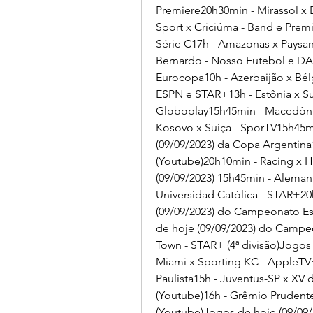
Premiere20h30min - Mirassol x 
Sport x Criciúma - Band e Premi
Série C17h - Amazonas x Paysan
Bernardo - Nosso Futebol e DAZ
Eurocopa10h - Azerbaijão x Bélg
ESPN e STAR+13h - Estônia x Sué
Globoplay15h45min - Macedônia
Kosovo x Suíça - SporTV15h45mi
(09/09/2023) da Copa Argentina
(Youtube)20h10min - Racing x 
(09/09/2023) 15h45min - Alemanh
Universidad Católica - STAR+20
(09/09/2023) do Campeonato Es
de hoje (09/09/2023) do Campeo
Town - STAR+ (4ª divisão)Jogos 
Miami x Sporting KC - AppleTV
Paulista15h - Juventus-SP x XV d
(Youtube)16h - Grêmio Prudente 
(Youtube)Jogos de hoje (09/09