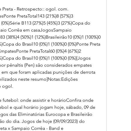
 Preta - Retrospecto:: ogol. com. 
onte PretaTotal143 (21%)8 (57%)3 
0 (0%)Série B113 (27%)5 (45%)3 (27%)Copa do 
mpaio Corrêa em casaJogosSampaio 
 (38%)4 (50%)1 (12%)Brasileirão10 (0%)1 (100%)0 
%)Copa do Brasil10 (0%)1 (100%)0 (0%)Ponte Preta 
atesPonte PretaTotal60 (0%)4 (67%)2 
%)Copa do Brasil10 (0%)1 (100%)0 (0%)[Jogos 
por pênaltis (Pen) são considerados empates 
s em que foram aplicadas punições de derrota 
ilizados neste resumo]Notas:Edições 
 ogol.
 futebol: onde assistir e horárioConfira onde 
tebol e qual horário jogam hoje, sábado, 09 de 
gos das Eliminatórias Eurocopa e Brasileirão 
 do dia. Jogos de hoje (09/09/2023) do 
reta x Sampaio Corrêa - Band e 