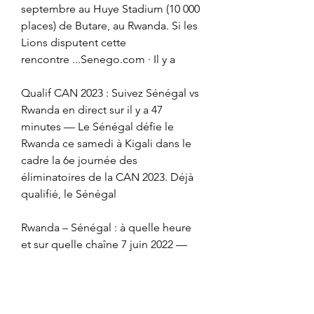
septembre au Huye Stadium (10 000 
places) de Butare, au Rwanda. Si les 
Lions disputent cette 
rencontre ...Senego.com · Il y a
Qualif CAN 2023 : Suivez Sénégal vs 
Rwanda en direct sur il y a 47 
minutes — Le Sénégal défie le 
Rwanda ce samedi à Kigali dans le 
cadre la 6e journée des 
éliminatoires de la CAN 2023. Déjà 
qualifié, le Sénégal
Rwanda – Sénégal : à quelle heure 
et sur quelle chaîne 7 juin 2022 — 
Rwanda – Sénégal : à quelle heure 
et sur quelle chaîne voir le match en 
direct ? Les championnats nationaux 
s'étant terminés il y a