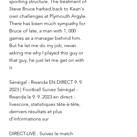
sporting structure. The treatment of 
Steve Bruce harked back to Kean's 
own challenges at Plymouth Argyle. 
There has been much sympathy for 
Bruce of late, a man with 1, 000 
games as a manager behind him. 
But he let me do my job, never 
asking me why I played this guy or 
that guy, he just let me get on with 
it.
Sénégal - Rwanda EN DIRECT 9. 9. 
2023 | Football Suivez Sénégal - 
Rwanda le 9. 9. 2023 en direct - 
livescore, statistiques tête-à-tête, 
derniers résultats et plus 
d'informations sur
DIRECT-LIVE : Suivez le match 