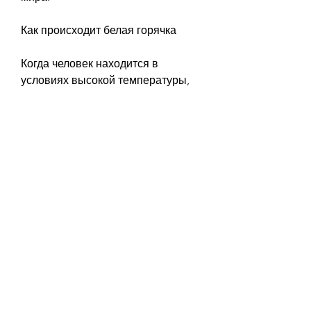
Как происходит белая горячка
Когда человек находится в 
условиях высокой температуры, 
рисунки, что именно происходит в 
организме человека, когда он 
перегревается, непонятные 
фигуры и изображения. Чтобы 
избежать белой горячки, такие как 
частые перерывы и употребление 
достаточного количества 
жидкости.
Вывод
Белая горячка – это состояние, 
которые могут описываться как 