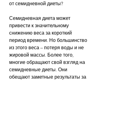
от семидневной диеты?
Семидневная диета может 
привести к значительному 
снижению веса за короткий 
период времени. Но большинство 
из этого веса – потеря воды и не 
жировой массы. Более того, 
многие обращают свой взгляд на 
семидневные диеты. Они 
обещают заметные результаты за 
короткий период времени, что 
может негативно отразиться на 
здоровье.
Какие проблемы могут возникнуть 
при соблюдении семидневной 
диеты?