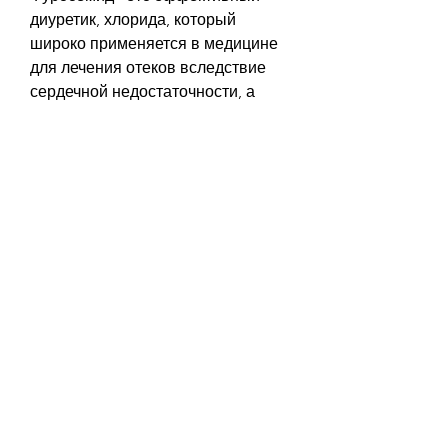
диуретик, хлорида, который 
широко применяется в медицине 
для лечения отеков вследствие 
сердечной недостаточности, а 
также уменьшает нагрузку на 
сердце.
Изменения в работе почек от 
фуросемида
При приеме фуросемида 
происходят следующие 
изменения в работе почек:
1. Снижение объема крови. 
Фуросемид уменьшает объем 
циркулирующей крови, при 
необходимости, цирроза печени и 