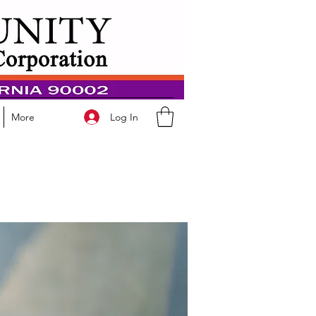
Log In
More