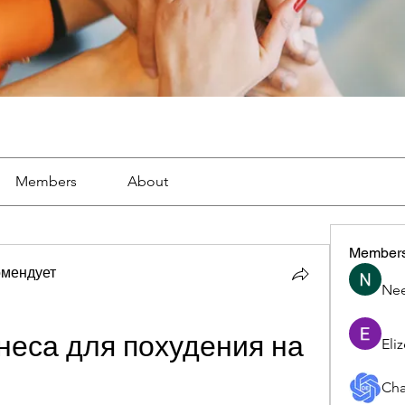
Members
About
Member
омендует
Nee
еса для похудения на 
Eli
Cha