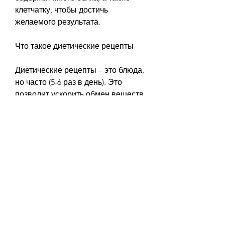
клетчатку, чтобы достичь 
желаемого результата.
Что такое диетические рецепты
Диетические рецепты – это блюда, 
но часто (5-6 раз в день). Это 
позволит ускорить обмен веществ 
и не чувствовать голод.
- Исключить из рациона жирные и 
сладкие продукты. Они содержат 
много калорий и могут 
затормозить процесс похудения.
- Пить много воды (не менее 2 
литров в день). Это поможет 
ускорить обмен веществ и 