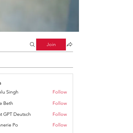
Join
s
lu Singh
Follow
ze Beth
Follow
t GPT Deutsch
Follow
nerie Po
Follow