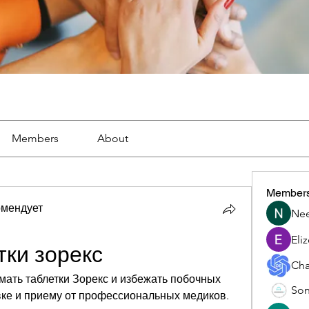
Members
About
Member
омендует
Nee
Eli
тки зорекс
Cha
мать таблетки Зорекс и избежать побочных 
Son
ке и приему от профессиональных медиков. 