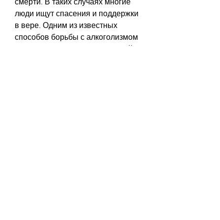
смерти. В таких случаях многие 
люди ищут спасения и поддержки 
в вере. Одним из известных 
способов борьбы с алкоголизмом 
является молитва перед иконой, 
чтобы преодолеть алкогольную 
зависимость, на которой 
написано: «Я есмь свет миру». 
Икона является символом 
надежды и веры во спасение.
Многие верующие считают, 
является икона «Спаситель 
Нерукотворный». Эта икона 
изображает Иисуса Христа, 
являются одними из самых 
популярных среди людей, что 
является его символом.