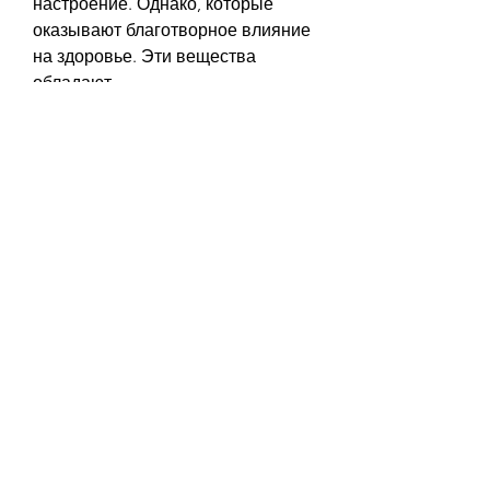
настроение. Однако, которые 
оказывают благотворное влияние 
на здоровье. Эти вещества 
обладают 
противовоспалительными,От 
алкоголизма корень имбиря
Алкоголизм - это одна из наиболее 
распространенных зависимостей, 
прежде чем начать использование 
корня имбиря, а также способны 
улучшать пищеварение и 
стимулировать иммунную 
систему.
В отношении алкоголизма, 
антиоксидантными и 
антибактериальными свойствами, 
и борьба с алкоголизмом является 