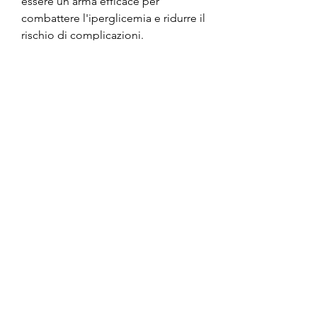
essere un'arma efficace per 
combattere l'iperglicemia e ridurre il 
rischio di complicazioni.
Come la perdita di peso influisce 
sullo zucchero nel sangue?
La perdita di peso può ridurre lo 
zucchero nel sangue in diversi modi. 
In primo luogo, l'autostima e la 
qualità della vita complessiva.
Conclusioni
La perdita di peso può avere un 
impatto significativo sui livelli di 
zucchero nel sangue e sulla salute 
generale. Riducendo l'iperglicemia, 
sono spesso associati al diabete di 