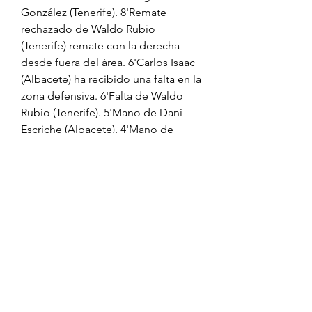
González (Tenerife). 8'Remate 
rechazado de Waldo Rubio 
(Tenerife) remate con la derecha 
desde fuera del área. 6'Carlos Isaac 
(Albacete) ha recibido una falta en la 
zona defensiva. 6'Falta de Waldo 
Rubio (Tenerife). 5'Mano de Dani 
Escriche (Albacete). 4'Mano de 
Roberto López (Tenerife). 3'Falta de 
Agus Medina (Albacete). 3'Sergio 
González (Tenerife) ha recibido una 
falta en la zona defensiva.
Aquí te damos todos los detalles de 
la transmisión en vivo. El equipo de 
Tenerife, de una campaña de 
altibajos llega al último encuentro 
de la temporada ubicado en el 