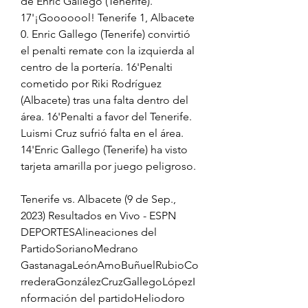
de Enric Gallego (Tenerife). 
17'¡Gooooool! Tenerife 1, Albacete 
0. Enric Gallego (Tenerife) convirtió 
el penalti remate con la izquierda al 
centro de la portería. 16'Penalti 
cometido por Riki Rodríguez 
(Albacete) tras una falta dentro del 
área. 16'Penalti a favor del Tenerife. 
Luismi Cruz sufrió falta en el área. 
14'Enric Gallego (Tenerife) ha visto 
tarjeta amarilla por juego peligroso.
Tenerife vs. Albacete (9 de Sep., 
2023) Resultados en Vivo - ESPN 
DEPORTESAlineaciones del 
PartidoSorianoMedrano 
GastanagaLeónAmoBuñuelRubioCo
rrederaGonzálezCruzGallegoLópezI
nformación del partidoHeliodoro 