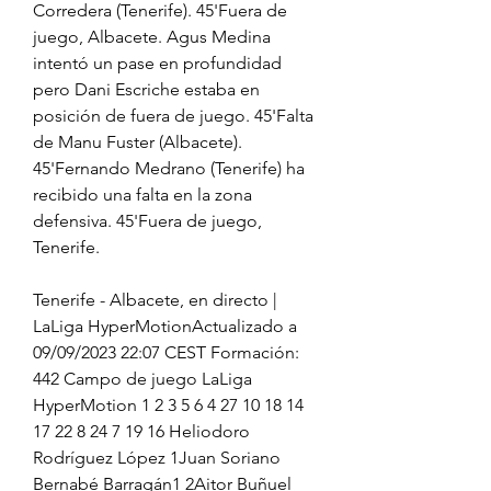
Corredera (Tenerife). 45'Fuera de 
juego, Albacete. Agus Medina 
intentó un pase en profundidad 
pero Dani Escriche estaba en 
posición de fuera de juego. 45'Falta 
de Manu Fuster (Albacete). 
45'Fernando Medrano (Tenerife) ha 
recibido una falta en la zona 
defensiva. 45'Fuera de juego, 
Tenerife.
Tenerife - Albacete, en directo | 
LaLiga HyperMotionActualizado a 
09/09/2023 22:07 CEST Formación: 
442 Campo de juego LaLiga 
HyperMotion 1 2 3 5 6 4 27 10 18 14 
17 22 8 24 7 19 16 Heliodoro 
Rodríguez López 1Juan Soriano 
Bernabé Barragán1 2Aitor Buñuel 