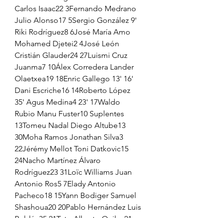
Carlos Isaac22 3Fernando Medrano 
Julio Alonso17 5Sergio González 9' 
Riki Rodríguez8 6José María Amo 
Mohamed Djetei2 4José León 
Cristián Glauder24 27Luismi Cruz 
Juanma7 10Álex Corredera Lander 
Olaetxea19 18Enric Gallego 13' 16' 
Dani Escriche16 14Roberto López 
35' Agus Medina4 23' 17Waldo 
Rubio Manu Fuster10 Suplentes 
13Tomeu Nadal Diego Altube13 
30Moha Ramos Jonathan Silva3 
22Jérémy Mellot Toni Datkovic15 
24Nacho Martínez Álvaro 
Rodríguez23 31Loïc Williams Juan 
Antonio Ros5 7Elady Antonio 
Pacheco18 15Yann Bodiger Samuel 
Shashoua20 20Pablo Hernández Luis 