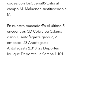
codea con losGuerra86'Entra al 
campo M. Maluenda sustituyendo a 
M.
En nuestro marcadorEn el último 5 
encuentros CD Cobreloa Calama 
ganó 1, Antofagasta ganó 2, 2 
empates. 23 Antofagasta 
Antofagasta 2:318. 23 Deportes 
Iquique Deportes La Serena 1:104. 
que el cuerpo tecnico haga los 
goles,,, cortela par de,,, desde IX 
región escuchan el partido. uno de 
cada equipo. 2312:30 Antofagasta 
Barnechea 15. 2315:00 Cobreloa 
Cobreloa 23. 2316:00 Deportes 
Puerto Montt Universidad De 
Concepcion 30. 2316:00 Cobreloa 
Cobreloa 06. 08. San Luis de 