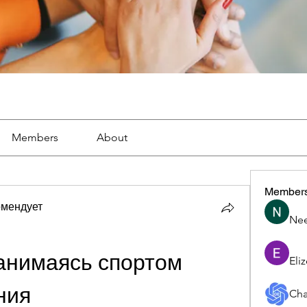
Members
About
Member
омендует
Nee
анимаясь спортом 
Eli
ния
Cha