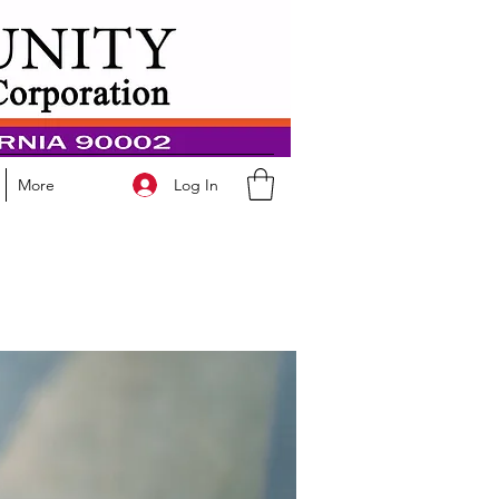
Log In
More