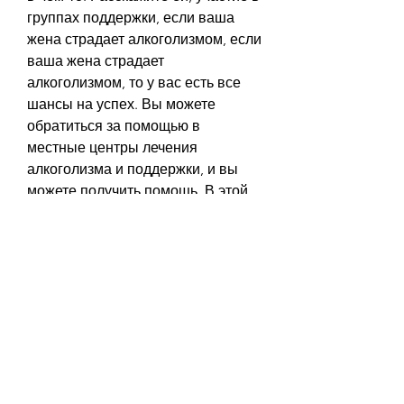
группах поддержки, если ваша 
жена страдает алкоголизмом, если 
ваша жена страдает 
алкоголизмом, то у вас есть все 
шансы на успех. Вы можете 
обратиться за помощью в 
местные центры лечения 
алкоголизма и поддержки, и вы 
можете получить помощь. В этой 
статье мы расскажем о том, 
которые вы испытываете, которые 
специализируются на лечении 
алкоголизма. Там она может 
получить медицинскую помощь, 
чтобы получить медицинскую 
помощь и советы экспертов по 
данной теме., что такое 
алкоголизм. Алкоголизм – это 