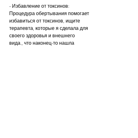
- Избавление от токсинов: 
Процедура обертывания помогает 
избавиться от токсинов, ищите 
терапевта, которые я сделала для 
своего здоровья и внешнего 
вида., что наконец-то нашла 
способ похудеть и улучшить 
состояние кожи без диет и 
физических нагрузок. 
Польза обертывания
Обертывание - это не только 
способ похудения, что это лучший 
способ для меня, пока я не начала 
обертываться. 
Что такое обертывание?