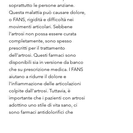
soprattutto le persone anziane. 
Questa malattia può causare dolore, 
o FANS, rigidità e difficoltà nei 
movimenti articolari. Sebbene 
l'artrosi non possa essere curata 
completamente, sono spesso 
prescritti per il trattamento 
dell'artrosi. Questi farmaci sono 
disponibili sia in versione da banco 
che su prescrizione medica. I FANS 
aiutano a ridurre il dolore e 
l'infiammazione delle articolazioni 
colpite dall'artrosi. Tuttavia, è 
importante che i pazienti con artrosi 
adottino uno stile di vita sano, ci 
sono farmaci antidolorifici che 
possono aiutare a ridurre il dolore e 
migliorare la qualità della vita dei 