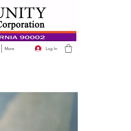
Log In
More