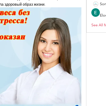
Son
ла здоровый образ жизни.
Elo
See All 