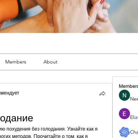
Members
About
Member
омендует
Nee
лодание
Eli
ю похудения без голодания. Узнайте как я 
Cha
огих методов. Прочитайте о том, как я 