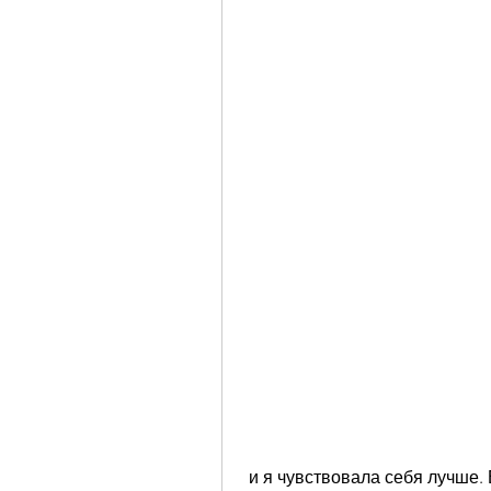
 и я чувствовала себя лучше. В течение третьего дня мое тело привыкло к 