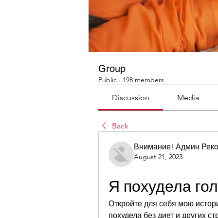
Group
Public
·
198 members
Discussion
Media
Back
Внимание! Админ Рек
August 21, 2023
Я похудела го
Откройте для себя мою истори
похудела без диет и других стр