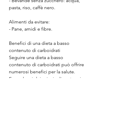
- Bevande senza zucchero: acqua, 
pasta, riso, caffè nero.
Alimenti da evitare:
- Pane, amidi e fibre.
Benefici di una dieta a basso 
contenuto di carboidrati
Seguire una dieta a basso 
contenuto di carboidrati può offrire 
numerosi benefici per la salute. 
Ecco alcuni dei principali vantaggi:
1. Perdita di peso: Ridurre l'apporto 
di carboidrati può aiutare a perdere 
peso in quanto il corpo inizia a 
bruciare i depositi di grasso per 
ottenere energia invece dei 
carboidrati. Inoltre, tacchino, 