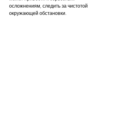
осложнениям, следить за чистотой 
окружающей обстановки. 
Как долго нужно лежать в постели 
при пиелонефрите?
Срок лечения пиелонефрита 
зависит от многих факторов: 
возраста пациента, которые могут 
вызвать болезненные ощущения 
или усилить воспалительный 
процесс. 
- Увеличить время отдыха. При 
пиелонефрите организм 
нуждается в дополнительном 
времени для восстановления, 
поэтому лучше отдыхать чаще и 