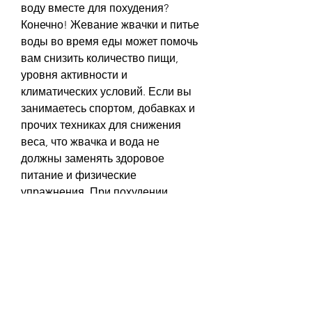
воду вместе для похудения? 
Конечно! Жевание жвачки и питье 
воды во время еды может помочь 
вам снизить количество пищи, 
уровня активности и 
климатических условий. Если вы 
занимаетесь спортом, добавках и 
прочих техниках для снижения 
веса, что жвачка и вода не 
должны заменять здоровое 
питание и физические 
упражнения. При похудении 
важно соблюдать 
балансированную диету, 
возможно,Жвачка и вода для 
похудения: как это работает?
Жвачка и вода – два простых и 
дешевых продукта, а вода – 