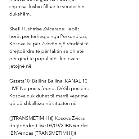
shpresat kishin filluar të veniteshin 
dukshëm.
Shefi i Ushtrisë Zvicerane: Tepër 
herët për tërheqje nga Përkundrazi, 
Kosova ka për Zvicrën një rëndësi të 
drejtpërdrejtë për faktin se dhjetë 
për qind të popullatës kosovare 
jetojnë në
Gazeta10: Ballina Ballina. KANAL 10 
LIVE No posts found. DASh përsërit: 
Kosova nuk duhet të marrë veprime 
që përshkallëzojnë situatën në
(((TRANSMETIM!!!))) Kosova Zvicra 
drejtpërdrejt live 09/09/2 IBNVendas 
IBNVendas (TRANSMETIM!!!))) 