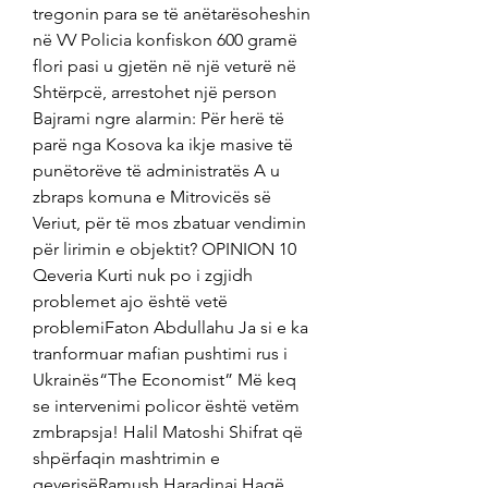
tregonin para se të anëtarësoheshin 
në VV Policia konfiskon 600 gramë 
flori pasi u gjetën në një veturë në 
Shtërpcë, arrestohet një person 
Bajrami ngre alarmin: Për herë të 
parë nga Kosova ka ikje masive të 
punëtorëve të administratës A u 
zbraps komuna e Mitrovicës së 
Veriut, për të mos zbatuar vendimin 
për lirimin e objektit? OPINION 10 
Qeveria Kurti nuk po i zgjidh 
problemet ajo është vetë 
problemiFaton Abdullahu Ja si e ka 
tranformuar mafian pushtimi rus i 
Ukrainës“The Economist” Më keq 
se intervenimi policor është vetëm 
zmbrapsja! Halil Matoshi Shifrat që 
shpërfaqin mashtrimin e 
qeverisëRamush Haradinaj Hagë, 