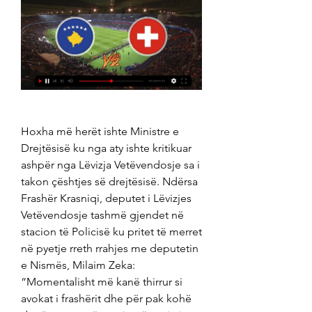
Hoxha më herët ishte Ministre e 
Drejtësisë ku nga aty ishte kritikuar 
ashpër nga Lëvizja Vetëvendosje sa i 
takon çështjes së drejtësisë. Ndërsa 
Frashër Krasniqi, deputet i Lëvizjes 
Vetëvendosje tashmë gjendet në 
stacion të Policisë ku pritet të merret 
në pyetje rreth rrahjes me deputetin 
e Nismës, Milaim Zeka: 
“Momentalisht më kanë thirrur si 
avokat i frashërit dhe për pak kohë 