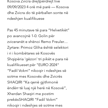
Kosova Zvicra drejtpërdrejt live 
09/09/2023 4 orë më parë — Kosova 
dhe Zvicra do të përballen sonte në 
ndeshjen kualifikuese
Pas 45 minutave të para “Helvetikët” 
po avancojnë 1-0. Golin për 
zviceranët e shënoi Remo Freuler.... 
Zyrtare: Primoz Gliha është selektori 
i ri i kombëtares së Kosovës 
Shqipëria 'gëzon' tri pikët e para në 
kualifikueset për "EURO 2024" ​
“Fadil Vokrri” nikoqir i ndeshjes së 
sotme mes Kosovës dhe Zvicrës 
SHAQIRI “Ka qenë gjithmonë 
ëndërr të luaj një herë në Kosovë”, 
Xherdan Shaqiri me postim 
prekësSHAQIRI ​“Fadil Vokrri” 
nikoqir i ndeshjes së sotme mes 