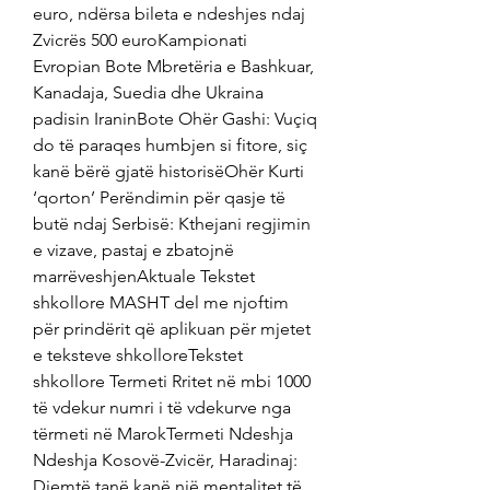
euro, ndërsa bileta e ndeshjes ndaj 
Zvicrës 500 euroKampionati 
Evropian Bote Mbretëria e Bashkuar, 
Kanadaja, Suedia dhe Ukraina 
padisin IraninBote Ohër Gashi: Vuçiq 
do të paraqes humbjen si fitore, siç 
kanë bërë gjatë historisëOhër Kurti 
‘qorton’ Perëndimin për qasje të 
butë ndaj Serbisë: Kthejani regjimin 
e vizave, pastaj e zbatojnë 
marrëveshjenAktuale Tekstet 
shkollore MASHT del me njoftim 
për prindërit që aplikuan për mjetet 
e teksteve shkolloreTekstet 
shkollore Termeti Rritet në mbi 1000 
të vdekur numri i të vdekurve nga 
tërmeti në MarokTermeti Ndeshja 
Ndeshja Kosovë-Zvicër, Haradinaj: 
Djemtë tanë kanë një mentalitet të 