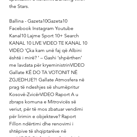
the Stars.
Ballina - Gazeta10Gazeta10 
Facebook Instagram Youtube 
Kanal10 Lajme Sport 10+ Search 
KANAL 10 LIVE VIDEO TE KANAL 10 
VIDEO ‘Çka kam unë faj që Albini 
është i mirë? ’ – Gashi ‘shpërthen’ 
me lavdata për kryeministrinVIDEO 
Gallate KË DO TA VOTONIT NË 
ZGJEDHJE?! Gallate Atmosfera në 
prag të ndeshjes së shumëpritur 
Kosovë-ZvicërVIDEO Raport A u 
zbraps komuna e Mitrovicës së 
veriut, për të mos zbatuar vendimi 
për lirimin e objekteve? Raport 
Fillon ndërtimi dhe renovimi i 
shtëpive të shqiptarëve në 