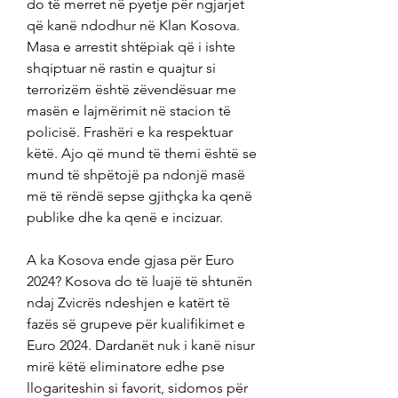
do të merret në pyetje për ngjarjet 
që kanë ndodhur në Klan Kosova. 
Masa e arrestit shtëpiak që i ishte 
shqiptuar në rastin e quajtur si 
terrorizëm është zëvendësuar me 
masën e lajmërimit në stacion të 
policisë. Frashëri e ka respektuar 
këtë. Ajo që mund të themi është se 
mund të shpëtojë pa ndonjë masë 
më të rëndë sepse gjithçka ka qenë 
publike dhe ka qenë e incizuar.
A ka Kosova ende gjasa për Euro 
2024? Kosova do të luajë të shtunën 
ndaj Zvicrës ndeshjen e katërt të 
fazës së grupeve për kualifikimet e 
Euro 2024. Dardanët nuk i kanë nisur 
mirë këtë eliminatore edhe pse 
llogariteshin si favorit, sidomos për 