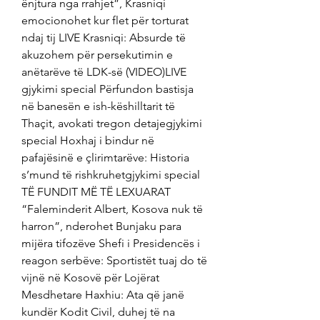
ënjtura nga rrahjet”, Krasniqi 
emocionohet kur flet për torturat 
ndaj tij LIVE Krasniqi: Absurde të 
akuzohem për persekutimin e 
anëtarëve të LDK-së (VIDEO)LIVE 
gjykimi special Përfundon bastisja 
në banesën e ish-këshilltarit të 
Thaçit, avokati tregon detajegjykimi 
special Hoxhaj i bindur në 
pafajësinë e çlirimtarëve: Historia 
s’mund të rishkruhetgjykimi special 
TË FUNDIT MË TË LEXUARAT 
“Faleminderit Albert, Kosova nuk të 
harron”, nderohet Bunjaku para 
mijëra tifozëve Shefi i Presidencës i 
reagon serbëve: Sportistët tuaj do të 
vijnë në Kosovë për Lojërat 
Mesdhetare Haxhiu: Ata që janë 
kundër Kodit Civil, duhej të na 