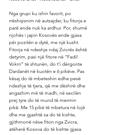
Nga grupi ku ishin favorit, po 
rrëshqisnim në autsajder, ku fitorja e 
parë ende nuk ka ardhur. Por, shumë 
njohës i japin Kosovës ende gjasa 
për pozitën e dytë, me një kusht. 
Fitorja në ndeshje ndaj Zvicrës është 
detyrim, pasi një fitore në “Fadil 
Vokrri” të shtunën, do t’i dërgonte 
Dardanët në kuotën e 6 pikëve. Pas 
kësaj do të mbeteshin edhe pesë 
ndeshje të tjera, që me dëshirë dhe 
angazhim më të madh, në secilën 
prej tyre do të mund të merrnin 
pikë. Me 15 pikë të mbetura në lojë 
dhe me gjashtë sa do të kishte, 
gjithmonë nëse fiton nga Zvicra, 
atëherë Kosova do të kishte gjasa.