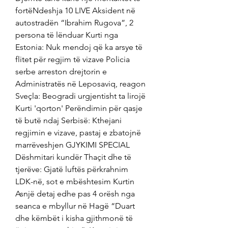
fortëNdeshja 10 LIVE Aksident në 
autostradën “Ibrahim Rugova”, 2 
persona të lënduar Kurti nga 
Estonia: Nuk mendoj që ka arsye të 
flitet për regjim të vizave Policia 
serbe arreston drejtorin e 
Administratës në Leposaviq, reagon 
Sveçla: Beogradi urgjentisht ta lirojë 
Kurti 'qorton' Perëndimin për qasje 
të butë ndaj Serbisë: Kthejani 
regjimin e vizave, pastaj e zbatojnë 
marrëveshjen GJYKIMI SPECIAL 
Dëshmitari kundër Thaçit dhe të 
tjerëve: Gjatë luftës përkrahnim 
LDK-në, sot e mbështesim Kurtin 
Asnjë detaj edhe pas 4 orësh nga 
seanca e mbyllur në Hagë “Duart 
dhe këmbët i kisha gjithmonë të 