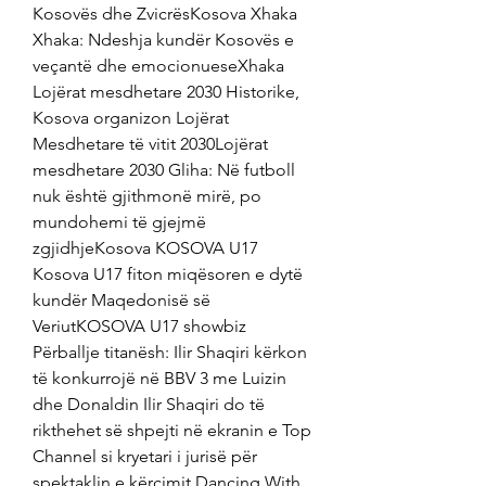
Kosovës dhe ZvicrësKosova Xhaka 
Xhaka: Ndeshja kundër Kosovës e 
veçantë dhe emocionueseXhaka 
Lojërat mesdhetare 2030 Historike, 
Kosova organizon Lojërat 
Mesdhetare të vitit 2030Lojërat 
mesdhetare 2030 Gliha: Në futboll 
nuk është gjithmonë mirë, po 
mundohemi të gjejmë 
zgjidhjeKosova KOSOVA U17 
Kosova U17 fiton miqësoren e dytë 
kundër Maqedonisë së 
VeriutKOSOVA U17 showbiz 
Përballje titanësh: Ilir Shaqiri kërkon 
të konkurrojë në BBV 3 me Luizin 
dhe Donaldin Ilir Shaqiri do të 
rikthehet së shpejti në ekranin e Top 
Channel si kryetari i jurisë për 
spektaklin e kërcimit Dancing With 