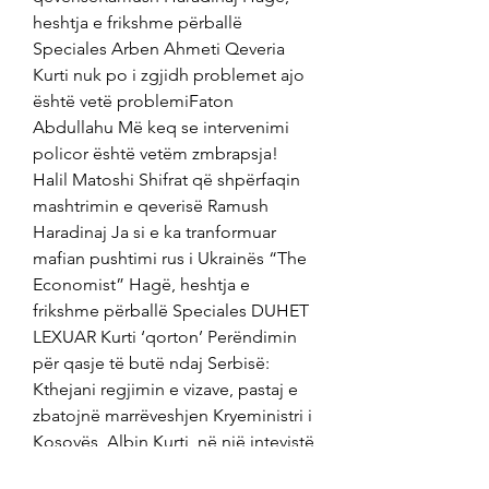
heshtja e frikshme përballë 
Speciales Arben Ahmeti Qeveria 
Kurti nuk po i zgjidh problemet ajo 
është vetë problemiFaton 
Abdullahu Më keq se intervenimi 
policor është vetëm zmbrapsja! 
Halil Matoshi Shifrat që shpërfaqin 
mashtrimin e qeverisë Ramush 
Haradinaj Ja si e ka tranformuar 
mafian pushtimi rus i Ukrainës “The 
Economist” Hagë, heshtja e 
frikshme përballë Speciales DUHET 
LEXUAR Kurti ‘qorton’ Perëndimin 
për qasje të butë ndaj Serbisë: 
Kthejani regjimin e vizave, pastaj e 
zbatojnë marrëveshjen Kryeministri i 
Kosovës, Albin Kurti, në një intevistë 
për median estoneze “Delfi” ka 