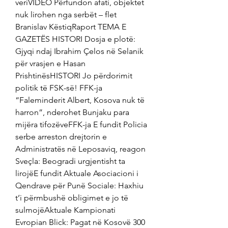
veriVIDEO Përfundon afati, objektet 
nuk lirohen nga serbët – flet 
Branislav KëstiqRaport TEMA E 
GAZETËS HISTORI Dosja e plotë: 
Gjyqi ndaj Ibrahim Çelos në Selanik 
për vrasjen e Hasan 
PrishtinësHISTORI Jo përdorimit 
politik të FSK-së! FFK-ja 
“Faleminderit Albert, Kosova nuk të 
harron”, nderohet Bunjaku para 
mijëra tifozëveFFK-ja E fundit Policia 
serbe arreston drejtorin e 
Administratës në Leposaviq, reagon 
Sveçla: Beogradi urgjentisht ta 
lirojëE fundit Aktuale Asociacioni i 
Qendrave për Punë Sociale: Haxhiu 
t’i përmbushë obligimet e jo të 
sulmojëAktuale Kampionati 
Evropian Blick: Pagat në Kosovë 300 