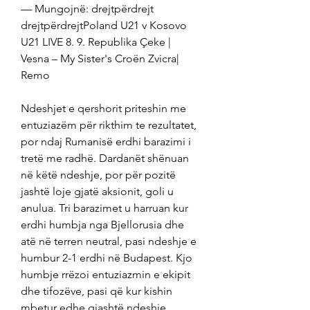
— Mungojnë: drejtpërdrejt 
drejtpërdrejtPoland U21 v Kosovo 
U21 LIVE 8. 9. Republika Çeke | 
Vesna – My Sister's Croën Zvicra| 
Remo
Ndeshjet e qershorit priteshin me 
entuziazëm për rikthim te rezultatet, 
por ndaj Rumanisë erdhi barazimi i 
tretë me radhë. Dardanët shënuan 
në këtë ndeshje, por për pozitë 
jashtë loje gjatë aksionit, goli u 
anulua. Tri barazimet u harruan kur 
erdhi humbja nga Bjellorusia dhe 
atë në terren neutral, pasi ndeshje e 
humbur 2-1 erdhi në Budapest. Kjo 
humbje rrëzoi entuziazmin e ekipit 
dhe tifozëve, pasi që kur kishin 
mbetur edhe gjashtë ndeshje, 