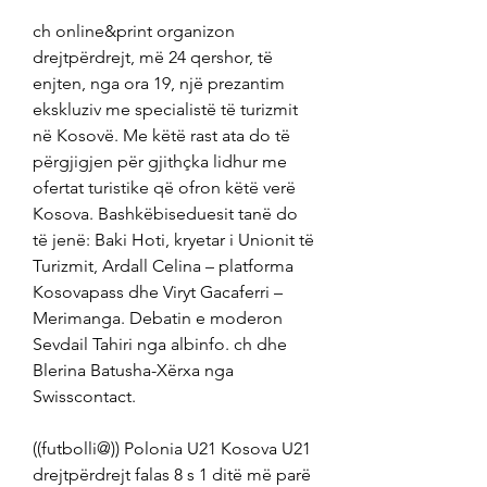
ch online&print organizon 
drejtpërdrejt, më 24 qershor, të 
enjten, nga ora 19, një prezantim 
ekskluziv me specialistë të turizmit 
në Kosovë. Me këtë rast ata do të 
përgjigjen për gjithçka lidhur me 
ofertat turistike që ofron këtë verë 
Kosova. Bashkëbiseduesit tanë do 
të jenë: Baki Hoti, kryetar i Unionit të 
Turizmit, Ardall Celina – platforma 
Kosovapass dhe Viryt Gacaferri – 
Merimanga. Debatin e moderon 
Sevdail Tahiri nga albinfo. ch dhe 
Blerina Batusha-Xërxa nga 
Swisscontact.
((futbolli@)) Polonia U21 Kosova U21 
drejtpërdrejt falas 8 s 1 ditë më parë 