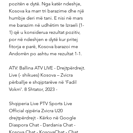
pozitën e dytë. Nga katër ndeshje, 
Kosova ka marr tri barazime dhe një 
humbje deri më tani. E nisi në mars 
me barazim në udhëtim te Izraeli (1-
1) që u konsiderua rezultat pozitiv, 
por në ndeshjen e dytë kur pritej 
fitorja e parë, Kosova barazoi me 
Andorrën po ashtu me rezultat 1-1.
ATV: Ballina ATV LIVE - Drejtpërdrejt. 
Live (- shikues) Kosova – Zvicra 
përballje e shqiptarëve në 'Fadil 
Vokrri'. 8 Shtator, 2023 -
Shqiperia Live PTV Sports Live 
Official qipëria Zvicra U20 
drejtpërdrejt - Kërko në Google 
Diaspora Chat - Dardania Chat - 
Kosova Chat - KosovaChat - Chat