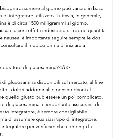
bisogna assumere al giorno può variare in base 
o di integratore utilizzato. Tuttavia, in generale, 
na è di circa 1500 milligrammi al giorno, 
are alcuni effetti indesiderati. Troppe quantità 
 nausea, è importante seguire sempre le dosi 
onsultare il medico prima di iniziare a 
integratore di glucosamina?</b>
ri di glucosamina disponibili sul mercato, al fine 
noltre, dolori addominali e persino danni al 
ere quello giusto può essere un po' complicato. 
re di glucosamina, è importante assicurarsi di 
esto integratore, è sempre consigliabile 
ma di assumere qualsiasi tipo di integratore., 
'integratore per verificare che contenga la 
a.