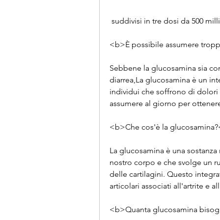
 suddivisi in tre dosi da 500 mi
<b>È possibile assumere trop
Sebbene la glucosamina sia cons
diarrea,La glucosamina è un int
individui che soffrono di dolori
assumere al giorno per ottenere i
<b>Che cos'è la glucosamina
La glucosamina è una sostanza na
nostro corpo e che svolge un ru
delle cartilagini. Questo integrat
articolari associati all'artrite e
<b>Quanta glucosamina bisog