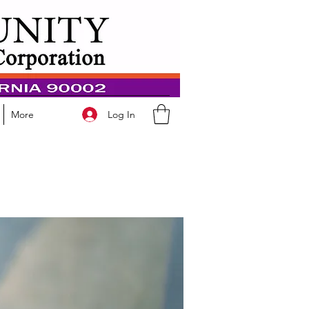
Log In
More