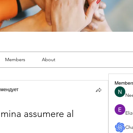
Members
About
Member
омендует
Nee
mina assumere al 
Eli
Cha