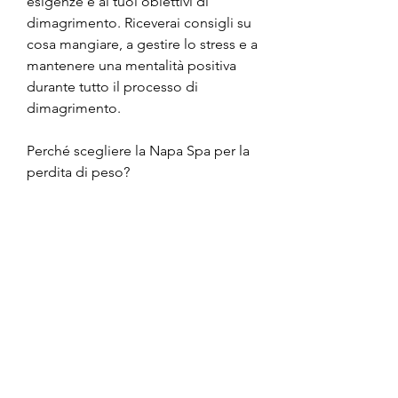
esigenze e ai tuoi obiettivi di 
dimagrimento. Riceverai consigli su 
cosa mangiare, a gestire lo stress e a 
mantenere una mentalità positiva 
durante tutto il processo di 
dimagrimento.
Perché scegliere la Napa Spa per la 
perdita di peso?
La Napa Spa offre un ambiente 
rilassante e professionale in cui puoi 
concentrarti sul raggiungimento dei 
tuoi obiettivi di perdita di peso. Gli 
esperti altamente qualificati ti 
guideranno in ogni fase del 
percorso, impacchi termogenici e 
molto altro ancora. Ogni 
trattamento viene personalizzato in 