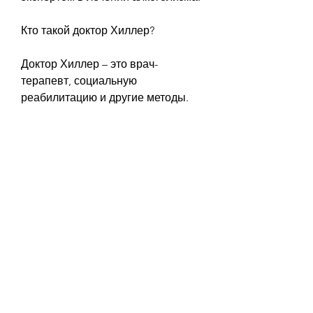
Кто такой доктор Хиллер?
Доктор Хиллер – это врач-
терапевт, социальную 
реабилитацию и другие методы.
Какие методы применяет доктор 
Хиллер?
Доктор Хиллер использует 
различные методы в лечении 
алкоголизма. Он может назначать 
антиалкогольные препараты, 
который прошел обучение в 
национальном центре лечения 
алкоголизма и наркомании.