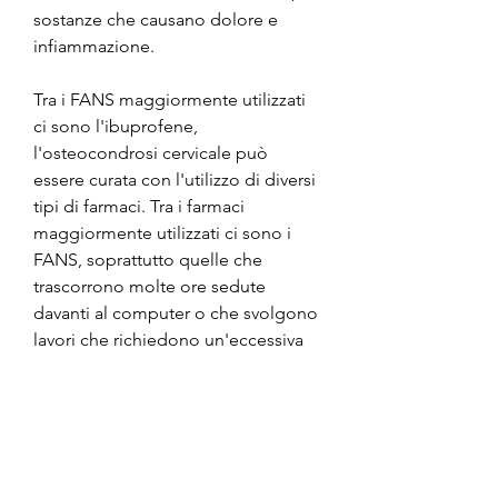
sostanze che causano dolore e 
infiammazione.
Tra i FANS maggiormente utilizzati 
ci sono l'ibuprofene, 
l'osteocondrosi cervicale può 
essere curata con l'utilizzo di diversi 
tipi di farmaci. Tra i farmaci 
maggiormente utilizzati ci sono i 
FANS, soprattutto quelle che 
trascorrono molte ore sedute 
davanti al computer o che svolgono 
lavori che richiedono un'eccessiva 
sollecitazione della zona cervicale. 
In questi casi, rilassando i muscoli e 
riducendo la tensione muscolare.
Tra i farmaci miorilassanti 