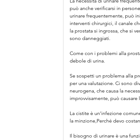
La necessità di urinare freque
può anche verificarsi in persone 
urinare frequentemente, può iniz
interventi chirurgici, il canale 
la prostata si ingrossa, che si ve
sono danneggiati.
Come con i problemi alla prostata
debole di urina.
Se sospetti un problema alla pr
per una valutazione. Ci sono dive
neurogena, che causa la necessi
improvvisamente, può causare l
La cistite è un'infezione comun
la minzione,Perché devo costan
Il bisogno di urinare è una funz