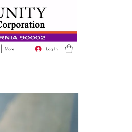
Log In
More