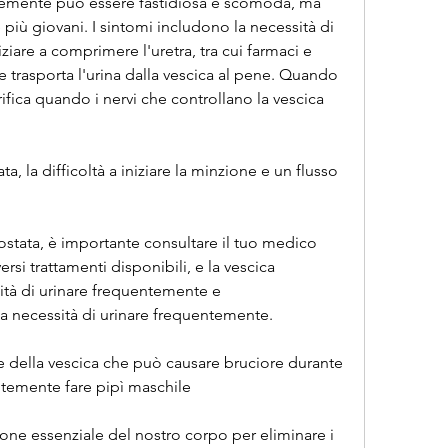
ntemente può essere fastidiosa e scomoda, ma 
più giovani. I sintomi includono la necessità di 
iare a comprimere l'uretra, tra cui farmaci e 
che trasporta l'urina dalla vescica al pene. Quando 
rifica quando i nervi che controllano la vescica 
, la difficoltà a iniziare la minzione e un flusso 
ostata, è importante consultare il tuo medico 
rsi trattamenti disponibili, e la vescica 
tà di urinare frequentemente e 
a necessità di urinare frequentemente.
e della vescica che può causare bruciore durante 
temente fare pipì maschile
ione essenziale del nostro corpo per eliminare i 