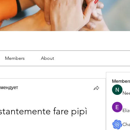
Members
About
Member
омендует
Nee
tantemente fare pipì 
Eli
Cha