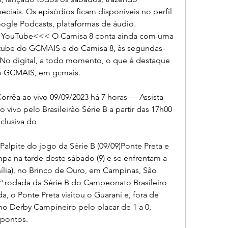
ciais. Os episódios ficam disponíveis no perfil 
ogle Podcasts, plataformas de áudio. 
ouTube<<< O Camisa 8 conta ainda com uma 
ube do GCMAIS e do Camisa 8, às segundas-
0. No digital, a todo momento, o que é destaque 
no GCMAIS, em gcmais.
orrêa ao vivo 09/09/2023 há 7 horas — Assista 
vivo pelo Brasileirão Série B a partir das 17h00 
xclusiva do
Palpite do jogo da Série B (09/09)Ponte Preta e 
 na tarde deste sábado (9) e se enfrentam a 
sília), no Brinco de Ouro, em Campinas, São 
7ª rodada da Série B do Campeonato Brasileiro 
, o Ponte Preta visitou o Guarani e, fora de 
o Derby Campineiro pelo placar de 1 a 0, 
 pontos.