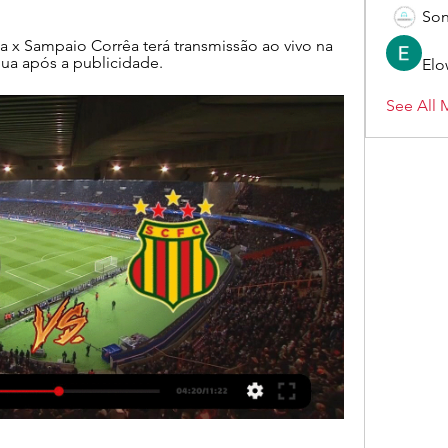
Son
 x Sampaio Corrêa terá transmissão ao vivo na 
nua após a publicidade.
Elo
See All 