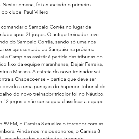
. Nesta semana, foi anunciado o primeiro 
do clube: Paul Villero.
a comandar o Sampaio Corrêa no lugar de 
lube após 21 jogos. O antigo treinador teve 
ando do Sampaio Corrêa, sendo só uma nos 
vai ser apresentado ao Sampaio na próxima 
i a Campinas assistir à partida das tribunas do 
nico fixo da equipe maranhense, Dejair Ferreira, 
ontra a Macaca. A estreia do novo treinador vai 
ontra a Chapecoense – partida que deve ser 
 devido a uma punição do Superior Tribunal de 
balho do novo treinador tricolor foi no Náutico, 
 12 jogos e não conseguiu classificar a equipe 
dio 89 FM, o Camisa 8 atualiza o torcedor com as 
imbora. Ainda nos meios sonoros, o Camisa 8 
 lançado todos os sábados, trazendo 