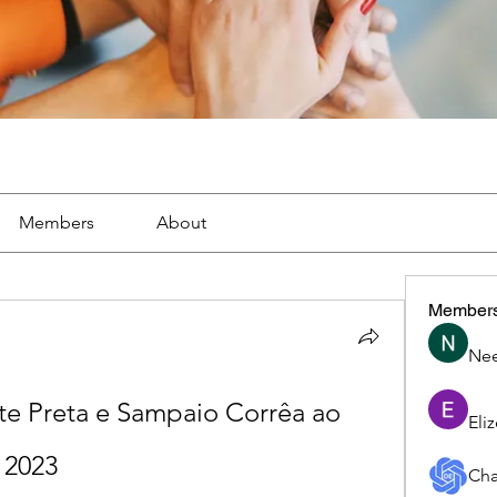
Members
About
Member
Nee
e Preta e Sampaio Corrêa ao 
Eli
 2023
Cha