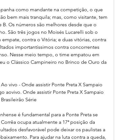
mpanha como mandante na competição, o que 
ão bem mais tranquila; mas, como visitante, tem 
ie B. Os números são melhores desde que o 
o. São três jogos no Moisés Lucarelli sob o 
pate, contra o Vitória; e duas vitórias, contra 
tados importantíssimos contra concorrentes 
censo. Nesse meio tempo, o time empatou em 
deu o Clássico Campineiro no Brinco de Ouro da 
Ao vivo - Onde assistir Ponte Preta X Sampaio 
ogo aovivo. Onde assistir Ponte Preta X Sampaio 
 Brasileirão Série
nhense é fundamental para a Ponte Preta se 
 Corrêa ocupa atualmente a 17ª posição da 
ltados desfavorável pode deixar os paulistas a 
aixamento. Para ajudar na luta contra a queda, 