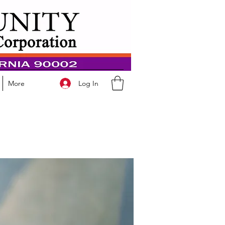
Log In
More