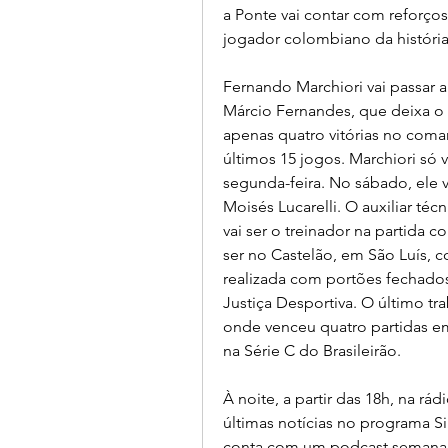
a Ponte vai contar com reforços
jogador colombiano da história 
Fernando Marchiori vai passar 
Márcio Fernandes, que deixa o c
apenas quatro vitórias no com
últimos 15 jogos. Marchiori só 
segunda-feira. No sábado, ele va
Moisés Lucarelli. O auxiliar téc
vai ser o treinador na partida c
ser no Castelão, em São Luís, c
realizada com portões fechados
Justiça Desportiva. O último tra
onde venceu quatro partidas em
na Série C do Brasileirão.
À noite, a partir das 18h, na rá
últimas notícias no programa S
conta com um podcast semanal,