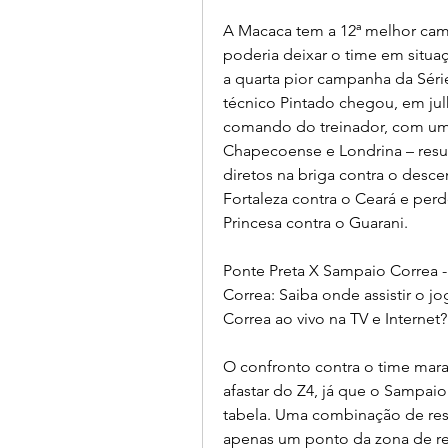
A Macaca tem a 12ª melhor ca
poderia deixar o time em situaç
a quarta pior campanha da Sér
técnico Pintado chegou, em julh
comando do treinador, com um em
Chapecoense e Londrina – resul
diretos na briga contra o des
Fortaleza contra o Ceará e per
Princesa contra o Guarani.
Ponte Preta X Sampaio Correa - 
Correa: Saiba onde assistir o j
Correa ao vivo na TV e Internet?
O confronto contra o time mara
afastar do Z4, já que o Sampaio
tabela. Uma combinação de resu
apenas um ponto da zona de reb