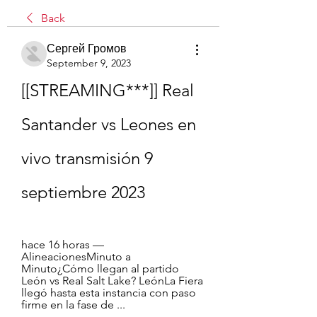
Back
Сергей Громов
September 9, 2023
[[STREAMING***]] Real 
Santander vs Leones en 
vivo transmisión 9 
septiembre 2023
hace 16 horas — 
AlineacionesMinuto a 
Minuto¿Cómo llegan al partido 
León vs Real Salt Lake? LeónLa Fiera 
llegó hasta esta instancia con paso 
firme en la fase de ...