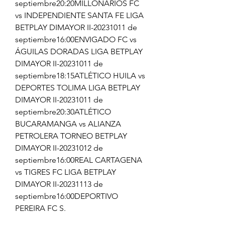
septiembre20:20MILLONARIOS FC 
vs INDEPENDIENTE SANTA FE LIGA 
BETPLAY DIMAYOR II-20231011 de 
septiembre16:00ENVIGADO FC vs 
ÁGUILAS DORADAS LIGA BETPLAY 
DIMAYOR II-20231011 de 
septiembre18:15ATLÉTICO HUILA vs 
DEPORTES TOLIMA LIGA BETPLAY 
DIMAYOR II-20231011 de 
septiembre20:30ATLÉTICO 
BUCARAMANGA vs ALIANZA 
PETROLERA TORNEO BETPLAY 
DIMAYOR II-20231012 de 
septiembre16:00REAL CARTAGENA 
vs TIGRES FC LIGA BETPLAY 
DIMAYOR II-20231113 de 
septiembre16:00DEPORTIVO 
PEREIRA FC S.