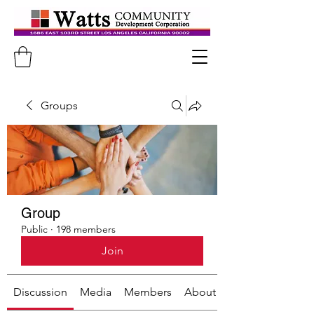
Groups
Group
Public
·
198 members
Join
Discussion
Media
Members
About