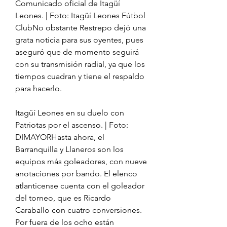
Comunicado oficial de Itagüí 
Leones. | Foto: Itagüí Leones Fútbol 
ClubNo obstante Restrepo dejó una 
grata noticia para sus oyentes, pues 
aseguró que de momento seguirá 
con su transmisión radial, ya que los 
tiempos cuadran y tiene el respaldo 
para hacerlo.
Itagüí Leones en su duelo con 
Patriotas por el ascenso. | Foto: 
DIMAYORHasta ahora, el 
Barranquilla y Llaneros son los 
equipos más goleadores, con nueve 
anotaciones por bando. El elenco 
atlanticense cuenta con el goleador 
del torneo, que es Ricardo 
Caraballo con cuatro conversiones. 
Por fuera de los ocho están 