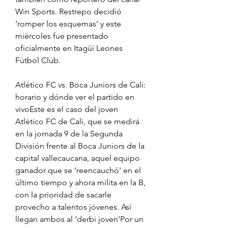
Win Sports. Restrepo decidió 
‘romper los esquemas’ y este 
miércoles fue presentado 
oficialmente en Itagüí Leones 
Fútbol Club.
Atlético FC vs. Boca Juniors de Cali: 
horario y dónde ver el partido en 
vivoEste es el caso del joven 
Atlético FC de Cali, que se medirá 
en la jornada 9 de la Segunda 
División frente al Boca Juniors de la 
capital vallecaucana, aquel equipo 
ganador que se ‘reencauchó' en el 
último tiempo y ahora milita en la B, 
con la prioridad de sacarle 
provecho a talentos jóvenes. Así 
llegan ambos al ‘derbi joven’Por un 