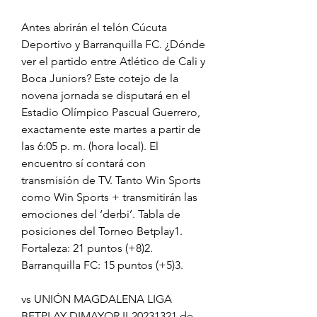
Antes abrirán el telón Cúcuta 
Deportivo y Barranquilla FC. ¿Dónde 
ver el partido entre Atlético de Cali y 
Boca Juniors? Este cotejo de la 
novena jornada se disputará en el 
Estadio Olímpico Pascual Guerrero, 
exactamente este martes a partir de 
las 6:05 p. m. (hora local). El 
encuentro sí contará con 
transmisión de TV. Tanto Win Sports 
como Win Sports + transmitirán las 
emociones del ‘derbi’. Tabla de 
posiciones del Torneo Betplay1. 
Fortaleza: 21 puntos (+8)2. 
Barranquilla FC: 15 puntos (+5)3.
vs UNIÓN MAGDALENA LIGA 
BETPLAY DIMAYOR II-20231321 de 