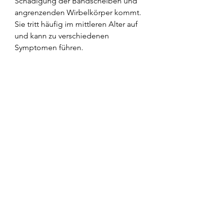
Schädigung der Bandscheiben und 
angrenzenden Wirbelkörper kommt. 
Sie tritt häufig im mittleren Alter auf 
und kann zu verschiedenen 
Symptomen führen.
Symptome
Die Symptome der Osteochondrose 
der Brustwirbelsäule können 
vielfältig sein. Zu den häufigsten 
Beschwerden gehören:
1. Schmerzen: Betroffene klagen oft 
über Schmerzen im Bereich der 
Brustwirbelsäule. Diese können 
lokal begrenzt sein oder in die Arme 
oder den Bauch ausstrahlen.
2. Bewegungseinschränkungen: 