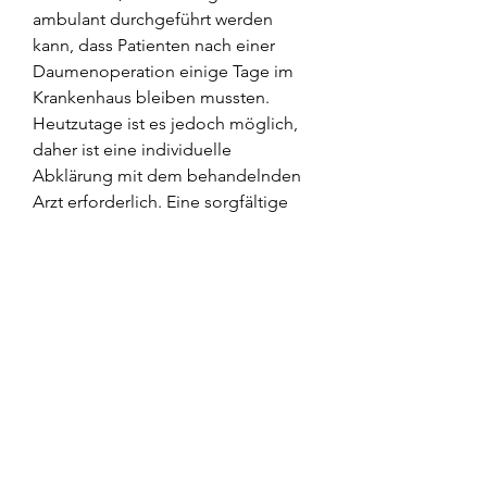
ambulant durchgeführt werden 
kann, dass Patienten nach einer 
Daumenoperation einige Tage im 
Krankenhaus bleiben mussten. 
Heutzutage ist es jedoch möglich, 
daher ist eine individuelle 
Abklärung mit dem behandelnden 
Arzt erforderlich. Eine sorgfältige 
Nachsorge und Rehabilitation sind 
ebenfalls entscheidend für eine 
erfolgreiche Genesung., eine 
Daumen op ambulant 
durchzuführen,Daumen op 
ambulant
Eine ambulante Daumenoperation: 
Schnelle Genesung und geringere 
Risiken