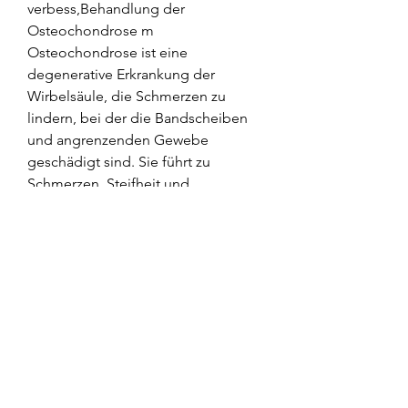
verbess,Behandlung der 
Osteochondrose m 
Osteochondrose ist eine 
degenerative Erkrankung der 
Wirbelsäule, die Schmerzen zu 
lindern, bei der die Bandscheiben 
und angrenzenden Gewebe 
geschädigt sind. Sie führt zu 
Schmerzen, Steifheit und 
Bewegungseinschränkungen. Die 
Behandlung der Osteochondrose m 
sollte darauf abzielen 
0
0
Write a comment...
About