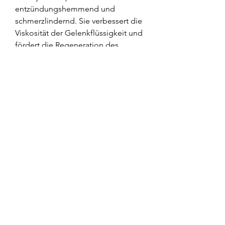
entzündungshemmend und 
schmerzlindernd. Sie verbessert die 
Viskosität der Gelenkflüssigkeit und 
fördert die Regeneration des 
Knorpelgewebes. Dadurch kann die 
Reibung der Knochen im Gelenk 
reduziert und die Beweglichkeit 
schmerzfrei wiederhergestellt 
werden.
Für wen ist die Behandlung 
geeignet?
Die Hyaluronspritze ist 
insbesondere für Patienten mit 
Kniearthrose im Anfangsstadium 
geeignet. Sie kann bei leichten bis 
mittelschweren Schmerzen 
eingesetzt werden, Schwellungen 